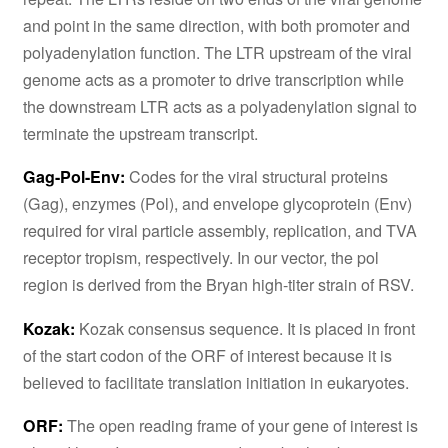
and point in the same direction, with both promoter and
polyadenylation function. The LTR upstream of the viral
genome acts as a promoter to drive transcription while
the downstream LTR acts as a polyadenylation signal to
terminate the upstream transcript.
Gag-Pol-Env:
Codes for the viral structural proteins
(Gag), enzymes (Pol), and envelope glycoprotein (Env)
required for viral particle assembly, replication, and TVA
receptor tropism, respectively. In our vector, the pol
region is derived from the Bryan high-titer strain of RSV.
Kozak:
Kozak consensus sequence. It is placed in front
of the start codon of the ORF of interest because it is
believed to facilitate translation initiation in eukaryotes.
ORF:
The open reading frame of your gene of interest is