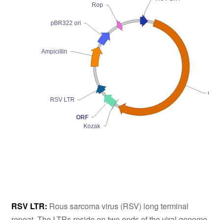
Rop
pBR322 ori
AmpiciIIin
Gag
RSV LTR
ORF
Kozak
RSV LTR:
Rous sarcoma virus (RSV) long terminal
repeat. The LTRs reside on two ends of the viral genome