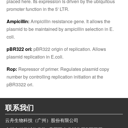
placed here. Its expression is driven by the ubiquitous
promoter function in the 5' LTR.
Ampicillin:
Ampicillin resistance gene. It allows the
plasmid to be maintained by ampicillin selection in E.
coli.
pBR322 ori:
pBR322 origin of replication. Allows
plasmid replication in E.coli.
Rop:
Repressor of primer. Regulates plasmid copy
number by controlling replication initiation at the
pBR3322 ori.
联系我们
云舟生物科技（广州）股份有限公司