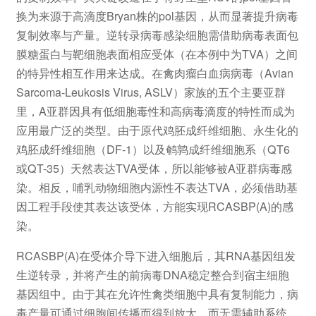
换为来源于高滴度Bryan株的pol基因，从而显著提升病毒
复制效率与产量。逆转录病毒感染细胞需借助病毒表面包
膜糖蛋白与靶细胞表面相应受体（在本例中为TVA）之间
的特异性相互作用来达成。在禽肉瘤白血病病毒（Avian
Sarcoma-Leukosis Virus, ASLV）家族的五个主要亚群
里，A亚群因具有低细胞毒性和高病毒滴度的特性而成为
应用最广泛的类型。由于原代鸡胚成纤维细胞、永生化的
鸡胚成纤维细胞（DF-1）以及鹌鹑成纤维细胞系（QT6
或QT-35）天然表达TVA受体，所以能够被A亚群病毒感
染。相反，哺乳动物细胞内源性不表达TVA，必须借助基
因工程手段使其表达该受体，方能实现RCASBP(A)的感
染。
RCASBP(A)在受体介导下进入细胞后，其RNA基因组发
生逆转录，并将产生的前病毒DNA稳定整合到宿主细胞
基因组中。由于其在允许性禽类细胞中具有复制能力，病
毒产量可通过细胞间传播而得到放大，而无需辅助系统。