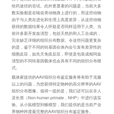
给药途径的尝试。此外更显著的问题是，当前大多
数实验都是在啮齿类动物身上进行的，而这些动物
由于与人类在进化和生理上高度差异，从这些动物
获得的数据结果令人怀疑是否同样适用于人类。当
前许多新开发血清型，包括天然的和人工合成的，
完全缺乏详细的组织分布数据。令这些问题更复杂
的是，鉴于不同的转基因在体内会引发有差异性的
细胞反应，如先天免疫反应，即使是包装成相同血
清型的不同转基因载体也会具有不同的组织分布模
式。
载体家提供的AAV组织分布鉴定服务将有助于克服
以上的问题，为您获得特定物种的高分辨率的AAV
组织分布图像。值得一提的是，我们还可以在非人
灵长类（Non-human primate，NHP）中进行该实
验。从小鼠模型到猴模型，我们提供的是当前产业
界物种跨度最完整的AAV组织分布鉴定服务。