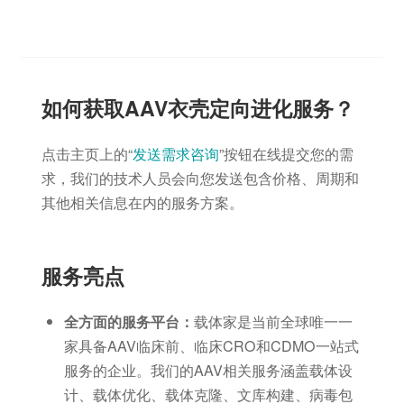
如何获取AAV衣壳定向进化服务？
点击主页上的“
发送需求咨询
”按钮在线提交您的需
求，我们的技术人员会向您发送包含价格、周期和
其他相关信息在内的服务方案。
服务亮点
全方面的服务平台：
载体家是当前全球唯一一
家具备AAV临床前、临床CRO和CDMO一站式
服务的企业。我们的AAV相关服务涵盖载体设
计、载体优化、载体克隆、文库构建、病毒包