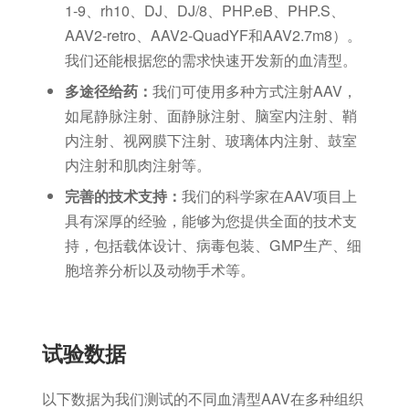
1-9、rh10、DJ、DJ/8、PHP.eB、PHP.S、
AAV2-retro、AAV2-QuadYF和AAV2.7m8）。
我们还能根据您的需求快速开发新的血清型。
多途径给药：
我们可使用多种方式注射AAV，
如尾静脉注射、面静脉注射、脑室内注射、鞘
内注射、视网膜下注射、玻璃体内注射、鼓室
内注射和肌肉注射等。
完善的技术支持：
我们的科学家在AAV项目上
具有深厚的经验，能够为您提供全面的技术支
持，包括载体设计、病毒包装、GMP生产、细
胞培养分析以及动物手术等。
试验数据
以下数据为我们测试的不同血清型AAV在多种组织