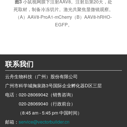
图3
小鼠视网膜下注射AAV8。注射后第20天，处
死取材，制备冷冻切片。激光共聚焦显微镜观察。
（A）AAV8-ProA1-mCherry（B）AAV8-hRHO-
EGFP。
联系我们
云舟生物科技（广州）股份有限公司
广州市科学城掬泉路3号国际企业孵化器D区三层
电话：
020-28069042（销售咨询）
020-28069040（行政前台）
（8:45 am - 5:45 pm 中国时间）
邮箱：
service@vectorbuilder.cn