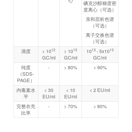
心
碘克沙醇梯度密
度离心（可选）
亲和层析色谱
（可选）
离子交换色谱
（可选）
12
13
13
13
滴度
> 10
> 10
10
- 5x10
GC/ml
GC/ml
GC/ml
纯度
-
> 80%
> 90%
（SDS-
PAGE）
内毒素水
< 30
< 10
< 2 EU/ml
平
EU/ml
EU/ml
完整衣壳
-
> 70%
> 80%
比率