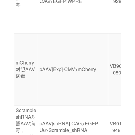
CAG>EGFP:WPRE
9287ffw
毒
mCherry
VB900129-
对照AAV
pAAV[Exp]-CMV>mCherry
0800rvh
病毒
Scramble
shRNA对
照AAV病
pAAV[shRNA]-CAG>EGFP-
VB010000-
毒，
U6>Scramble_shRNA
9489hhg