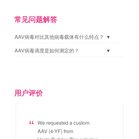
常见问题解答
AAV病毒对比其他病毒载体有什么特点？
▼
AAV病毒滴度是如何测定的？
▼
用户评价
Vect
We requested a custom
very
AAV (4-YF) from
maki