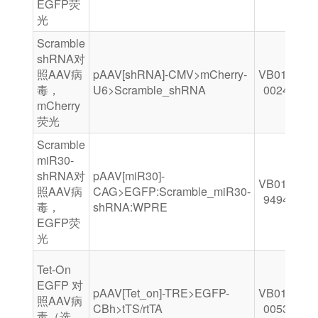
EGFP荧
光
Scramble
shRNA对
照AAV病
pAAV[shRNA]-CMV>mCherry-
VB010000-
毒，
U6>Scramble_shRNA
0024wah
mCherry
荧光
Scramble
miR30-
shRNA对
pAAV[miR30]-
VB010000-
照AAV病
CAG>EGFP:Scramble_miR30-
9494mnd
毒，
shRNA:WPRE
EGFP荧
光
Tet-On
EGFP 对
pAAV[Tet_on]-TRE>EGFP-
VB010000-
照AAV病
CBh>tTS/rtTA
0053bwh
毒（选