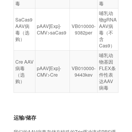
毒
毒
哺乳动
SaCas9
物gRNA
AAV病
pAAV[Exp]-
VB010000-
AAV病
毒（选
CMV>saCas9
9382per
毒（不
购）
含
Cas9）
哺乳动
Cre AAV
物基因
病毒
pAAV[Exp]-
VB010000-
FLEX条
（选
CMV>Cre
9443kev
件性表
购）
达AAV
病毒
运输/储存
我们的AAV病毒存储在特殊的Tris缓冲液或PBS缓