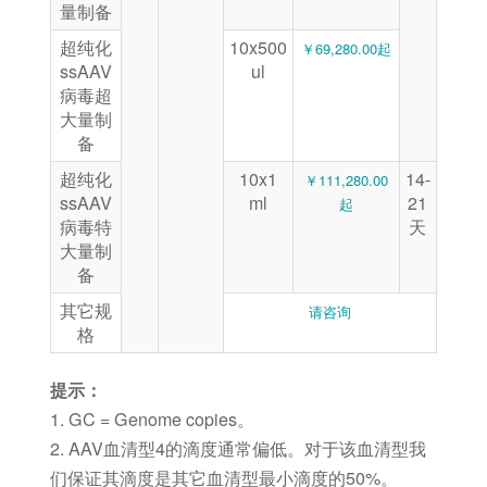
量制备
超纯化
10x500
￥69,280.00起
ssAAV
ul
病毒超
⼤量制
备
超纯化
10x1
14-
￥111,280.00
ssAAV
ml
21
起
病毒特
天
⼤量制
备
其它规
请咨询
格
提示：
1. GC = Genome copies。
2. AAV血清型4的滴度通常偏低。对于该血清型我
们保证其滴度是其它血清型最小滴度的50%。