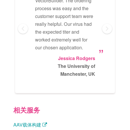
VectorBuilder. The ordering
cons
process was easy and the
sale
customer support team were
proa
really helpful. Our virus had
expl
the expected titer and
othe
worked extremely well for
to u
our chosen application.
supp
Vect
Jessica Rodgers
The University of
Manchester, UK
Med
相关服务
AAV载体构建