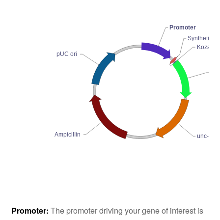
Promoter
Synthetic in
Kozak
pUC ori
OR
AmpiciIIin
unc-54 
Promoter:
The promoter driving your gene of interest is