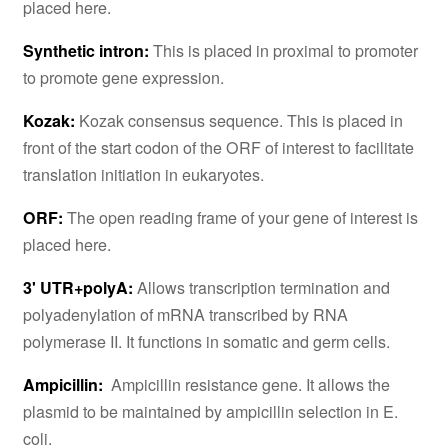
placed here.
Synthetic intron:
This is placed in proximal to promoter
to promote gene expression.
Kozak:
Kozak consensus sequence. This is placed in
front of the start codon of the ORF of interest to facilitate
translation initiation in eukaryotes.
ORF:
The open reading frame of your gene of interest is
placed here.
3' UTR+polyA:
Allows transcription termination and
polyadenylation of mRNA transcribed by RNA
polymerase II. It functions in somatic and germ cells.
Ampicillin:
Ampicillin resistance gene. It allows the
plasmid to be maintained by ampicillin selection in E.
coli.