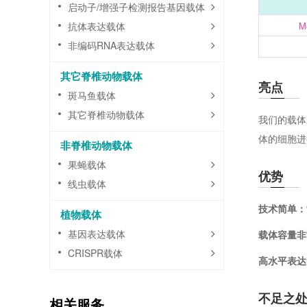
启动子/增强子检测报告基因载体
抗体表达载体
Mo
非编码RNA表达载体
其它脊椎动物载体
亮点
斑马鱼载体
其它脊椎动物载体
我们的载体
体的细胞进
非脊椎动物载体
果蝇载体
优势
线虫载体
技术简单：
植物载体
基因表达载体
载体容量非
CRISPR载体
高水平表达
不足之
相关服务