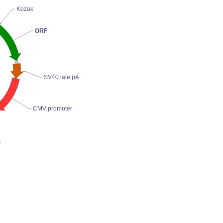
Kozak
ORF
SV40 late pA
CMV promoter
r