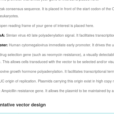
ak consensus sequence. It is placed in front of the start codon of the ORF
n eukaryotes.
pen reading frame of your gene of interest is placed here.
pA:
Simian virus 40 late polyadenylation signal. It facilitates transcript
ter:
Human cytomegalovirus immediate early promoter. It drives the 
rug selection gene (such as neomycin resistance), a visually detectab
This allows cells transduced with the vector to be selected and/or visu
ovine growth hormone polyadenylation. It facilitates transcriptional te
C origin of replication. Plasmids carrying this origin exist in high copy 
:
Ampicillin resistance gene. It allows the plasmid to be maintained by amp
ntative vector design