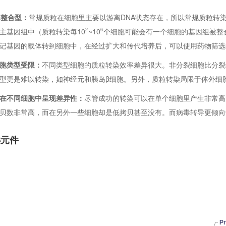
非整合型：
常规质粒在细胞里主要以游离DNA状态存在，所以常规质粒转
2
6
主基因组中（质粒转染每10
~10
个细胞可能会有一个细胞的基因组被整
记基因的载体转到细胞中，在经过扩大和传代培养后，可以使用药物筛选
胞类型受限：
不同类型细胞的质粒转染效率差异很大。非分裂细胞比分裂
型更是难以转染，如神经元和胰岛β细胞。另外，质粒转染局限于体外细
在不同细胞中呈现差异性：
尽管成功的转染可以在单个细胞里产生非常高
贝数非常高，而在另外一些细胞却是低拷贝甚至没有。而病毒转导更倾向
键元件
P