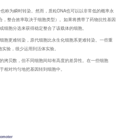
染也称为瞬时转染。然而，质粒DNA也可以以非常低的概率永
合，整合效率取决于细胞类型）。如果将携带了药物抗性基因
或细胞分选来获得稳定整合了该载体的细胞。
细胞更难转染，原代细胞比永生化细胞系更难转染。一些重
胞实验，很少运用到活体实验。
的拷贝数，但不同细胞间却有高度的差异性。在一些细胞
于相对均匀地把基因转到细胞中。
romoter