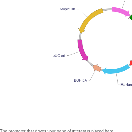
AmpiciIIin
pUC ori
BGH pA
Marke
The promoter that drives your gene of interest is placed here.