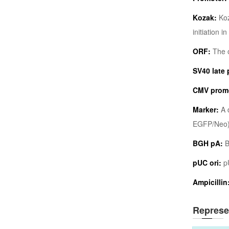
Kozak:
Koz
initiation i
ORF:
The o
SV40 late 
CMV promo
Marker:
A d
EGFP/Neo). 
BGH pA:
B
pUC ori:
pU
Ampicillin
Represe