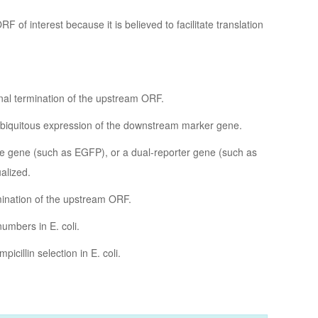
 of interest because it is believed to facilitate translation
ional termination of the upstream ORF.
ubiquitous expression of the downstream marker gene.
le gene (such as EGFP), or a dual-reporter gene (such as
alized.
rmination of the upstream ORF.
numbers in E. coli.
icillin selection in E. coli.