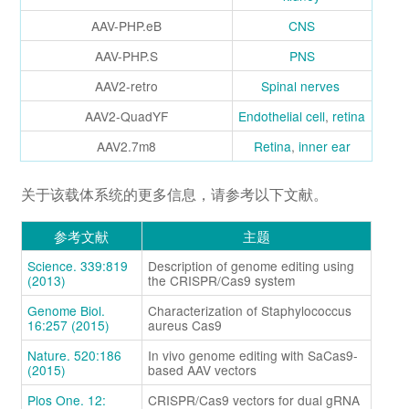
AAV-PHP.eB
CNS
AAV-PHP.S
PNS
AAV2-retro
Spinal nerves
AAV2-QuadYF
Endothelial cell
,
retina
AAV2.7m8
Retina
,
inner ear
关于该载体系统的更多信息，请参考以下文献。
参考文献
主题
Science. 339:819
Description of genome editing using
(2013)
the CRISPR/Cas9 system
Genome Biol.
Characterization of Staphylococcus
16:257 (2015)
aureus Cas9
Nature. 520:186
In vivo genome editing with SaCas9-
(2015)
based AAV vectors
Plos One. 12:
CRISPR/Cas9 vectors for dual gRNA