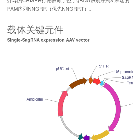
介导的CRISPR打靶依赖于位于gRNA识别序列3’末端的
PAM序列NNGRR（优先NNGRRT）。
载体关键元件
Single-SagRNA expression AAV vector
5' ITR
pUC ori
U6 promoter
SagRNA
Termina
AmpiciIIin
CA