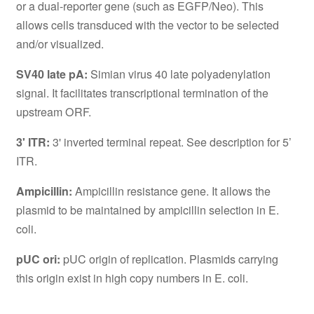
or a dual-reporter gene (such as EGFP/Neo). This
allows cells transduced with the vector to be selected
and/or visualized.
SV40 late pA:
Simian virus 40 late polyadenylation
signal. It facilitates transcriptional termination of the
upstream ORF.
3' ITR:
3' inverted terminal repeat. See description for 5’
ITR.
Ampicillin:
Ampicillin resistance gene. It allows the
plasmid to be maintained by ampicillin selection in E.
coli.
pUC ori:
pUC origin of replication. Plasmids carrying
this origin exist in high copy numbers in E. coli.