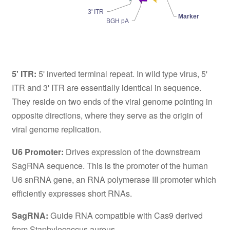
3' ITR
Marker
BGH pA
5' ITR:
5' inverted terminal repeat. In wild type virus, 5'
ITR and 3' ITR are essentially identical in sequence.
They reside on two ends of the viral genome pointing in
opposite directions, where they serve as the origin of
viral genome replication.
U6 Promoter:
Drives expression of the downstream
SagRNA sequence. This is the promoter of the human
U6 snRNA gene, an RNA polymerase III promoter which
efficiently expresses short RNAs.
SagRNA:
Guide RNA compatible with Cas9 derived
from Staphylococcus aureus.