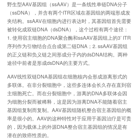
野生型AAV基因组（ssAAV）是一条线性单链DNA分子
（ssDNA），并含有两个ITR区域在基因组的两端形成发
夹结构。ssAAV在细胞内进行表达时，其基因组首先需要
被转化成双链DNA（dsDNA），这个过程有两个途径：
1. 使用宿主细胞的DNA聚合酶和ssAAV基因组上的3’ ITR
序列作为引物结合点合成第二链DNA；2. ssAAV基因组
的正义链和负义链之间形成分子内的dsDNA结构。两种
途径中前者是形成dsDNA的主要方式。
AAV线性双链DNA基因组在细胞核内会形成游离形式的
多联体。在非分裂细胞中，这些多连体会长久存在直到宿
主细胞死亡。而在分裂细胞中，游离的DNA多联体会因
为细胞分裂而被稀释，这是因为游离DNA不能随着宿主
基因组复制而复制。AAV基因组随机整合宿主基因组的概
率是很小的。AAV的这种特性对于应用于基因治疗是可贵
的，因为载体上的外源DNA整合宿主基因组的情况是有
潜在的致癌性质的。