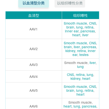
以血清型分类
以组织嗜性分类
血清型
组织嗜性
Smooth muscle
,
CNS
,
brain
,
lung
,
retina
,
AAV1
inner ear
,
pancreas
,
heart
,
liver
Smooth muscle
,
CNS
,
brain
,
liver
,
pancreas
,
AAV2
kidney
,
retina
,
inner
ear
,
testes
Smooth muscle,
liver
,
AAV3
lung
CNS
,
retina
,
lung
,
AAV4
kidney
,
heart
Smooth muscle
,
CNS
,
AAV5
brain
,
lung
,
retina
,
heart
Smooth muscle,
AAV6
heart
,
lung
,
pancreas
,