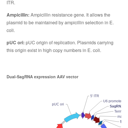
ITR.
Ampicillin:
Ampicillin resistance gene. It allows the
plasmid to be maintained by ampicillin selection in E.
coli.
pUC ori:
pUC origin of replication. Plasmids carrying
this origin exist in high copy numbers in E. coli.
Dual-SagRNA expression AAV vector
5' ITR
U6 promoter
pUC ori
SagRNA #
Terminat
macU6
Sag
Ter