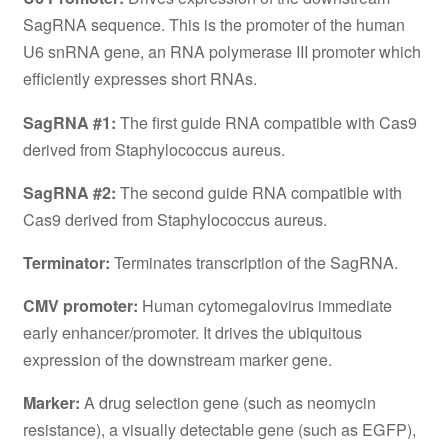
SagRNA sequence. This is the promoter of the human
U6 snRNA gene, an RNA polymerase III promoter which
efficiently expresses short RNAs.
SagRNA #1:
The first guide RNA compatible with Cas9
derived from Staphylococcus aureus.
SagRNA #2:
The second guide RNA compatible with
Cas9 derived from Staphylococcus aureus.
Terminator:
Terminates transcription of the SagRNA.
CMV promoter:
Human cytomegalovirus immediate
early enhancer/promoter. It drives the ubiquitous
expression of the downstream marker gene.
Marker:
A drug selection gene (such as neomycin
resistance), a visually detectable gene (such as EGFP),