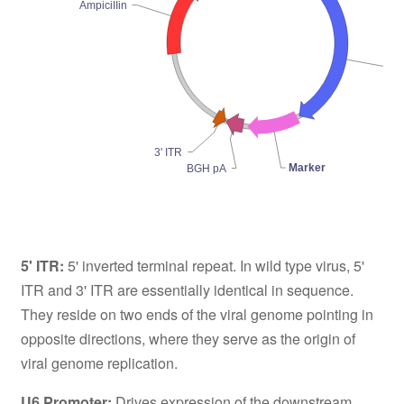
AmpiciIIin
CA
3' ITR
Marker
BGH pA
5' ITR:
5' inverted terminal repeat. In wild type virus, 5'
ITR and 3' ITR are essentially identical in sequence.
They reside on two ends of the viral genome pointing in
opposite directions, where they serve as the origin of
viral genome replication.
U6 Promoter:
Drives expression of the downstream