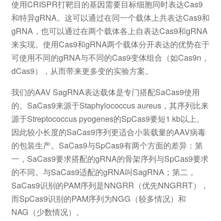
使用CRISPR打靶目的基因需要目标细胞同时表达Cas9
和特异gRNA。这可以通过在同一个载体上共表达Cas9和
gRNA，也可以通过在两个载体各上自表达Cas9和gRNA
来实现。使用Cas9和gRNA两个载体分开表达的优势在于
可使用不同的gRNA与不同的Cas9变体组合（如Cas9n，
dCas9），从而带来更多变的实验方案。
我们的AAV SagRNA表达载体是专门搭配SaCas9使用
的。SaCas9来源于Staphylococcus aureus，其序列比来
源于Streptococcus pyogenes的SpCas9要短1 kb以上。
因此较小长度的SaCas9序列更适合小装载量的AAV病毒
的包装生产。SaCas9与SpCas9有两个方面的差异：第
一，SaCas9要求搭配的gRNA的骨架序列与SpCas9要求
的不同。与SaCas9适配的gRNA叫SagRNA；第二，
SaCas9识别的PAM序列是NNGRR（优先NNGRRT），
而SpCas9识别的PAM序列为NGG（较多情况）和
NAG（少数情况）。