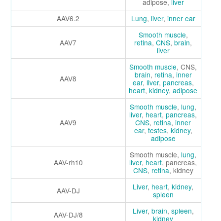
adipose,
liver
AAV6.2
Lung
,
liver
,
inner ear
Smooth muscle
,
AAV7
retina
,
CNS
,
brain
,
liver
Smooth muscle
, CNS,
brain
,
retina
,
inner
AAV8
ear
,
liver
,
pancreas
,
heart
,
kidney
,
adipose
Smooth muscle
,
lung
,
liver
,
heart
,
pancreas
,
AAV9
CNS
,
retina
,
inner
ear
,
testes
,
kidney
,
adipose
Smooth muscle,
lung
,
AAV-rh10
liver
,
heart
, pancreas,
CNS
,
retina
, kidney
Liver
,
heart
,
kidney
,
AAV-DJ
spleen
Liver
,
brain
,
spleen
,
AAV-DJ/8
kidney