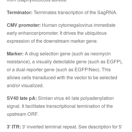
Terminator:
Terminates transcription of the SagRNA.
CMV promoter:
Human cytomegalovirus immediate
early enhancer/promoter. It drives the ubiquitous
expression of the downstream marker gene.
Marker:
A drug selection gene (such as neomycin
resistance), a visually detectable gene (such as EGFP),
or a dual-reporter gene (such as EGFP/Neo). This
allows cells transduced with the vector to be selected
and/or visualized.
SV40 late pA:
Simian virus 40 late polyadenylation
signal. It facilitates transcriptional termination of the
upstream ORF.
3' ITR:
3' inverted terminal repeat. See description for 5’