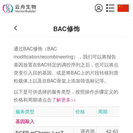
BAC修饰
通过BAC修饰（BAC
modification/recombineering），我们可以将报告
基因放置在BAC特定的调控序列之后，也可以将点
突变引入目的基因、或是将BAC上的片段转移到质
粒载体上以及在BAC骨架上添加筛选标记等。
以下是可供选择的服务类型，按照操作步骤定义的
价格和周期请点击
了解更多>>
服务类型
价格
周期
备
基因敲入
请咨询
42-63 天
“
EGFP, mCherry, LacZ,