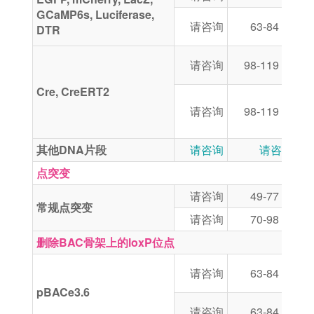
GCaMP6s, Luciferase,
“
请咨询
63-84 天
DTR
P
“
请咨询
98-119 天
l
Cre, CreERT2
“
请咨询
98-119 天
l
上
其他DNA片段
请咨询
请咨询
点突变
请咨询
49-77 天
运
常规点突变
请咨询
70-98 天
运
删除BAC骨架上的loxP位点
p
请咨询
63-84 天
除
pBACe3.6
B
请咨询
63-84 天