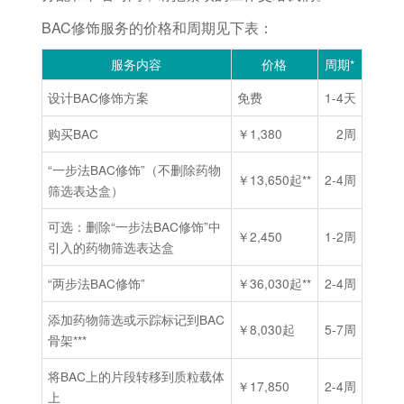
BAC修饰服务的价格和周期见下表：
服务内容
价格
周期*
设计BAC修饰方案
免费
1-4天
购买BAC
￥1,380
2周
“一步法BAC修饰”（不删除药物
￥13,650起**
2-4周
筛选表达盒）
可选：删除“一步法BAC修饰”中
￥2,450
1-2周
引入的药物筛选表达盒
“两步法BAC修饰”
￥36,030起**
2-4周
添加药物筛选或示踪标记到BAC
￥8,030起
5-7周
骨架***
将BAC上的片段转移到质粒载体
￥17,850
2-4周
上