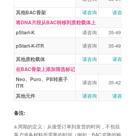
到
其他BAC骨架
请咨询
请咨询
将DNA片段从BAC转移到质粒载体上
pStart-K
请咨询
35-49 天
转
转
pStart-K-ITR
请咨询
35-49 天
I
其他质粒载体
请咨询
请咨询
在BAC骨架上添加筛选标记
Neo、Puro、PB转座子
这
请咨询
35-42 天
ITR
其他元件
请咨询
请咨询
备注:
a.周期的定义：从接受订单到发货的时间，不包括
客户准备材料所需要的时间（例如：BAC克隆的购