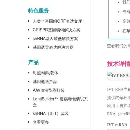
我们
特色服务
专
人类全基因组ORF表达文库
高效
CRISPR基因编辑解决方案
在早
shRNA基因敲低解决方案
查看我们的
基因诱导表达解决方案
产品
技术详
对照/辅助载体
基因递送产品
AAV血清型彩虹装
IVT RN
提供的每种R
LentiBuilder™ 慢病毒包装试剂
盒
应用；自扩
shRNA（3+1）套装
RNA（ci
查看更多
IVT mRNA