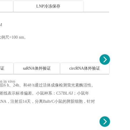
LNP冷冻保存
例尺=100 nm。
验证
saRNA体外验证
circRNA体外验证
6 h、24h、和48 h通过活体成像检测萤光素酶活性。
差线表示标准偏差。小鼠种系：C57BL/6J；小鼠年
RNA，注射后14天，分离Balb/C小鼠的脾脏细胞，针对