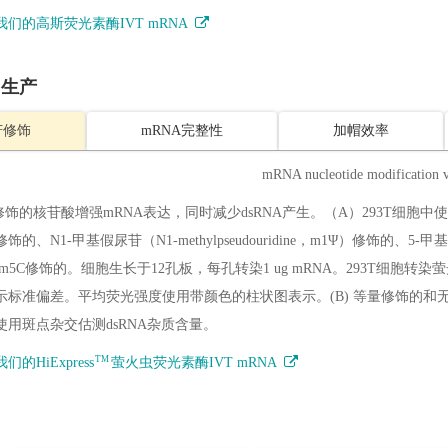
我们的高斯荧光素酶IVT mRNA
A 生产
苷修饰
mRNA完整性
加帽效率
修饰的核苷酸增强mRNA表达，同时减少dsRNA产生。（A）293T细胞中使
饰的、N1-甲基假尿苷（N1-methylpseudouridine，m1Ψ）修饰的、5-甲基
/m5C修饰的。细胞生长于12孔板，每孔转染1 ug mRNA。293T细胞转染萤
示标准偏差。平均荧光强度使用带颜色的柱状图表示。(B) 等量修饰的和无修饰的
使用斑点杂交估测dsRNA杂质含量。
TM
们的HiExpress
萤火虫荧光素酶IVT mRNA