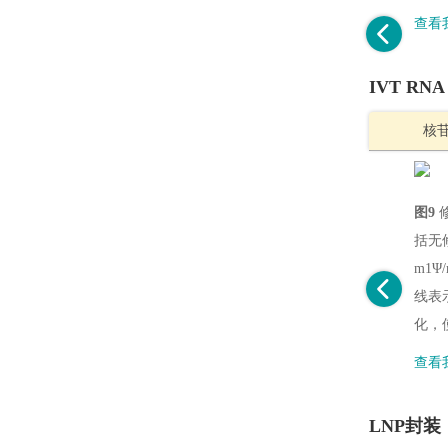
查看
IVT RN
核
图9
括无修
m1Ψ
线表
化，
查看我
LNP封装