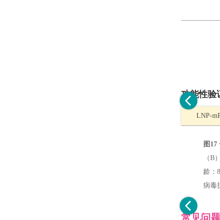
功能性验
LNP-
图17
（B
龄：
病毒抗
常见问