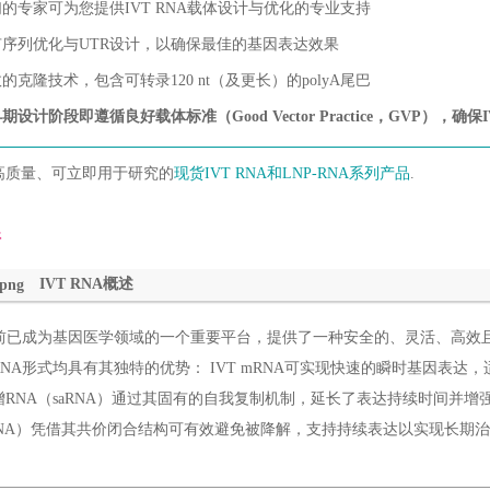
的专家可为您提供IVT RNA载体设计与优化的专业支持
有序列优化与UTR设计，以确保最佳的基因表达效果
的克隆技术，包含可转录120 nt（及更长）的polyA尾巴
期设计阶段即遵循良好载体标准（Good Vector Practice，GVP），确
高质量、可立即用于研究的
现货IVT RNA和LNP-RNA系列产品
.
情
IVT RNA概述
A当前已成为基因医学领域的一个重要平台，提供了一种安全的、灵活、高效且可以
NA形式均具有其独特的优势： IVT mRNA可实现快速的瞬时基因表达，适
增RNA（saRNA）通过其固有的自我复制机制，延长了表达持续时间并
rcRNA）凭借其共价闭合结构可有效避免被降解，支持持续表达以实现长期