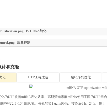
A
IVT RNA纯化
质量控制
证
设计和克隆
R优化
UTR工程改造
编码序列优化
优化的UTR改善mRNA表达效率。高斯荧光素酶mRNA使用不同的UTR组合
5
胞密度2.3×10
细胞/孔。每孔转染1 ug mRNA。转染后6 h、24 h、48 