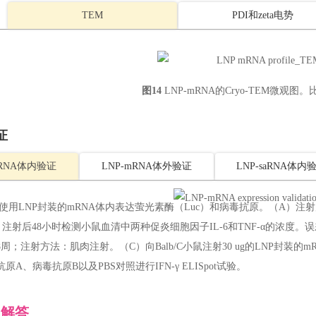
TEM
PDI和zeta电势
图14
LNP-mRNA的Cryo-TEM微观图。比
证
mRNA体内验证
LNP-mRNA体外验证
LNP-saRNA体内
使用LNP封装的mRNA体内表达萤光素酶（Luc）和病毒抗原。（A）注射后
）注射后48小时检测小鼠血清中两种促炎细胞因子IL-6和TNF-α的浓度。误
8周；注射方法：肌肉注射。（C）向Balb/C小鼠注射30 ug的LNP封装的m
原A、病毒抗原B以及PBS对照进行IFN-γ ELISpot试验。
题解答