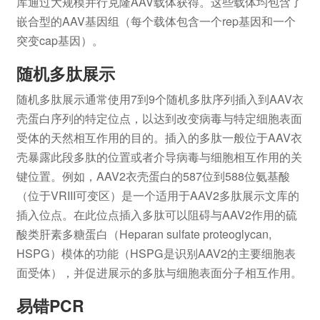
库通过大规模并行克隆AAV载体获得。这些载体均包含了
嵌合型的AAV基因组（每个载体包含一个rep基因和一个
突变cap基因）。
随机多肽展示
随机多肽展示通常使用7到9个随机多肽序列插入到AAV衣
壳蛋白序列的特定位点，以达到改变病毒与特定细胞表面
受体的天然相互作用的目的。插入的多肽一般位于AAV衣
壳暴露此段多肽的位置或者介导病毒与细胞相互作用的关
键位置。例如，AAV2衣壳蛋白的587位到588位氨基酸
（位于VRIII可变区）是一个适用于AAV2多肽展示文库的
插入位点。在此位点插入多肽可以阻碍与AAV2作用的硫
酸类肝素多糖蛋白（Heparan sulfate proteoglycan,
HSPG）模体的功能（HSPG是识别AAV2的主要细胞表
面受体），并促进展示的多肽与细胞表面分子相互作用。
易错PCR