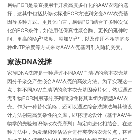
易错PCR是最直接用于开发高度多样化的AAV衣壳的选
择，这其中包括从修改标准PCR方法到突变AAV衣壳基
因等多种方式。更具体而言，易错PCR结合了多种次优
化的PCR条件，如使用低保真性聚合酶、更长的延伸时
2+
2+
间、更高的Mg
浓度、添加Mn
，以及使用不相等的多
种dNTP浓度等方式来对AAV衣壳基因引入随机突变。
家族DNA洗牌
家族DNA洗牌是一种通过不同AAV血清型的亲本衣壳基
因分子杂交产生嵌合AAV衣壳的高效方法。为了实现这一
点，将不同AAV血清型的亲本衣壳基因碎片化，然后通过
无引物PCR利用部分序列同源性将其重组为新型AAV衣
壳。作为一种替代策略，还可以通过综合洗牌法与其他设
计方法创建高复杂性的文库，即将理论设计（基于AAV生
物学的先验知识修改衣壳序列）与定向进化相结合。在这
种方法中，为发现和评估适合进行突变的衣壳位点，将首