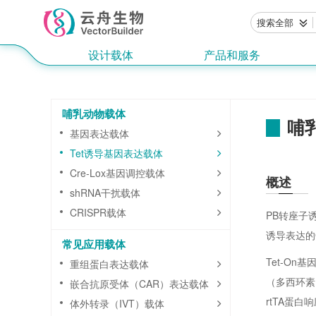
搜索全部
设计载体
产品和服务
哺乳动物载体
哺乳
基因表达载体
Tet诱导基因表达载体
Cre-Lox基因调控载体
概述
shRNA干扰载体
CRISPR载体
PB转座子
诱导表达的
常见应用载体
Tet-O
重组蛋白表达载体
（多西环素
嵌合抗原受体（CAR）表达载体
rtTA蛋
体外转录（IVT）载体