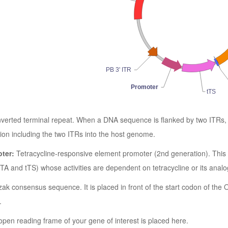
PB 3' ITR
Promoter
tTS
nverted terminal repeat. When a DNA sequence is flanked by two ITRs,
ion including the two ITRs into the host genome.
oter:
Tetracycline-responsive element promoter (2nd generation). This e
rtTA and tTS) whose activities are dependent on tetracycline or its analo
ak consensus sequence. It is placed in front of the start codon of the ORF 
.
pen reading frame of your gene of interest is placed here.