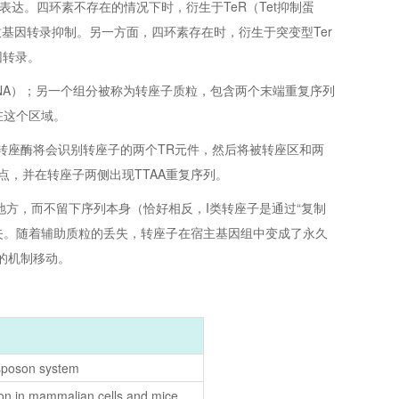
达。四环素不存在的情况下时，衍生于TeR（Tet抑制蛋
，导致基因转录抑制。另一方面，四环素存在时，衍生于突变型Ter
因转录。
 mRNA）；另一个组分被称为转座子质粒，包含两个末端重复序列
在这个区域。
A产生的转座酶将会识别转座子的两个TR元件，然后将被转座区和两
点，并在转座子两侧出现TTAA重复序列。
个地方，而不留下序列本身（恰好相反，I类转座子是通过“复制
失。随着辅助质粒的丢失，转座子在宿主基因组中变成了永久
的机制移动。
sposon system
oson in mammalian cells and mice