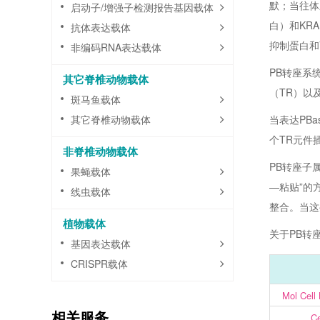
默；当往体
启动子/增强子检测报告基因载体
白）和KR
抗体表达载体
抑制蛋白和
非编码RNA表达载体
PB转座系
其它脊椎动物载体
（TR）以
斑马鱼载体
其它脊椎动物载体
当表达PBa
个TR元件
非脊椎动物载体
PB转座子
果蝇载体
—粘贴”的
线虫载体
整合。当这
植物载体
关于PB转
基因表达载体
CRISPR载体
Mol Cell
相关服务
Ce