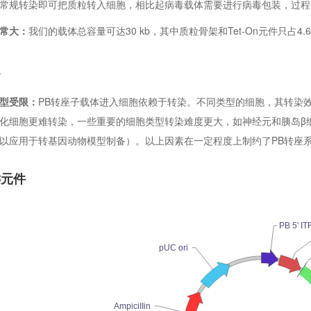
常规转染即可把质粒转入细胞，相比起病毒载体需要进行病毒包装，过程
常大：
我们的载体总容量可达30 kb，其中质粒骨架和Tet-On元件只占
处
型受限：
PB转座子载体进入细胞依赖于转染。不同类型的细胞，其转染
化细胞更难转染，一些重要的细胞类型转染难度更大，如神经元和胰岛β
以应用于转基因动物模型制备）。以上因素在一定程度上制约了PB转座
键元件
PB 5' IT
pUC ori
AmpiciIIin