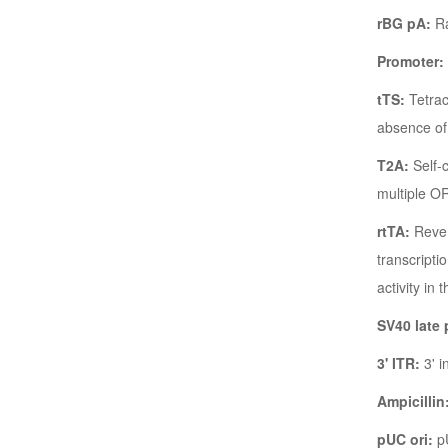
rBG pA:
Ra
Promoter:
tTS:
Tetrac
absence of 
T2A:
Self-
multiple O
rtTA:
Rever
transcripti
activity in
SV40 late
3' ITR:
3' 
Ampicillin
pUC ori:
pU