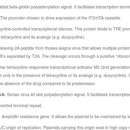
bbit beta-globin polyadenylation signal. It facilitates transcription ter
The promoter chosen to drive expression of the tTS/rtTA cassette.
ycline-controlled transcriptional silencer. This protein binds to TRE pro
tetracycline and its analogs (e.g. doxycycline).
cleaving 2A peptide from thosea asigna virus that allows multiple protei
RFs separated by T2A. The cleavage occurs through a putative “ribos
se tetracycline responsive transcriptional activator M2 (2nd generation
on only in the presence of tetracycline or its analogs (e.g. doxycycline). 
 the absence of the drug compared to its predecessor.
 pA:
Simian virus 40 late polyadenylation signal. It facilitates transcripti
inverted terminal repeat.
:
Ampicillin resistance gene. It allows the plasmid to be maintained by amp
C origin of replication. Plasmids carrying this origin exist in high copy 