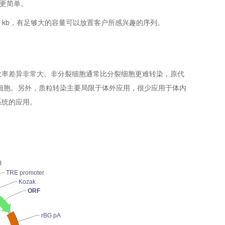
更简单。
4.6 kb，有足够大的容量可以放置客户所感兴趣的序列。
效率差异非常大。非分裂细胞通常比分裂细胞更难转染，原代
细胞。另外，质粒转染主要局限于体外应用，很少应用于体内
系统的应用。
R
TRE promoter
Kozak
ORF
rBG pA