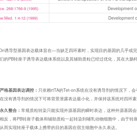
Development of
ce. 268:1766-9 (1995)
Development o
e Med. 1:4-12 (1999)
t-On诱导型基因表达载体旨在—当缺乏四环素时，实现目的基因的几乎
们的PB转座子诱导表达载体系统以及其辅助质粒已经过优化，其在大肠
严格基因表达调控：
只依赖rtTA的Tet-on系统在没有诱导剂的情况下
在没有诱导剂的情况下可将背景泄露表达最小化，并保持该系统对四环素
永久整合：
常规质粒转染只能实现外源基因的瞬时表达，这种外源基因会
相反，将PB转座子载体和辅助质粒一起转染到哺乳动物细胞中，由于转
从而实现转座子载体上携带的目的基因在宿主细胞中永久表达。