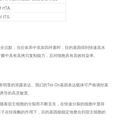
 rtTA.
f tTS.
或完全沉默；当往体系中添加四环素时，目的基因得到快速高水
杆菌中具有高拷贝复制能力，且对细胞具有高效转染率。
，会有明显的泄露表达。我们的Tet-On基因表达载体可严格调控基
诱导的高灵敏度。
随着宿主细胞的分裂而不断丢失，在快速分裂的细胞中显得
座子在转座酶的作用下，目的基因能稳定地整合到宿主细胞的