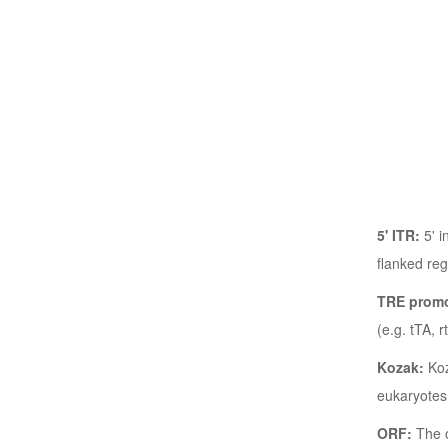
5' ITR:
5' i
flanked reg
TRE prom
(e.g. tTA, 
Kozak:
Koz
eukaryotes
ORF:
The o