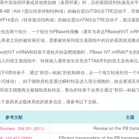
系中添加四环素或其他类似物（多西环素）时，目的基因得到快速高水平表
AB-AB（Kid-1蛋白转录抑制结构域）的融合蛋白tTS结合TRE启动子
VP16蛋白（转录激活结构域）的融合蛋白rtTA结合TRE启动子，激活基
统包含两个组分，一个组分为PBase转座酶（通常为表达PBase的IVT
及两者之间的被转座区域，需要被转座到宿主基因组中的目的基因就克隆
se的IVT mRNA和转座子质粒共转染靶细胞时，PBase IVT mRN
插入到宿主基因组中。转座插入通常发生在包含TTAA序列的宿主染色体位
属于II类转座子，通过“剪切—粘贴”的机制移动，从一个地方转座到另一
方式移动）。由于辅助质粒是通过瞬时转染进入宿主细胞的，故会逐渐丢
些宿主细胞再次被辅助质粒转染，整合的转座子会再次通过“剪切—粘贴”
座子基因表达载体系统的更多信息，请参考以下文献。
参考文献
主题
Review on the PB tran
 Biochem. 354:301 (2011)
Efficient transposition of the PB transp
ll. 122:473 (2005)