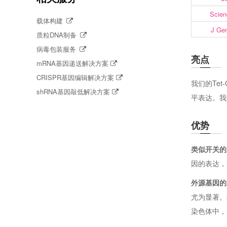
Scien
载体构建
J Gen
质粒DNA制备
病毒包装服务
亮点
mRNA基因递送解决方案
CRISPR基因编辑解决方案
我们的Te
shRNA基因敲低解决方案
平表达。我
优势
类似开关的
因的表达，
外源基因的
尤为显著。
染色体中，