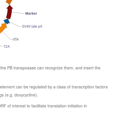
Marker
SV40 late pA
rtTA
T2A
 the PB transposase can recognize them, and insert the
lement can be regulated by a class of transcription factors
gs (e.g. doxycycline).
of interest to facilitate translation initiation in