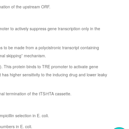
mination of the upstream ORF.
moter to actively suppress gene transcription only in the
ns to be made from a polycistronic transcript containing
omal skipping” mechanism.
). This protein binds to TRE promoter to activate gene
It has higher sensitivity to the inducing drug and lower leaky
onal termination of the tTS/rtTA cassette.
icillin selection in E. coli.
numbers in E. coli.