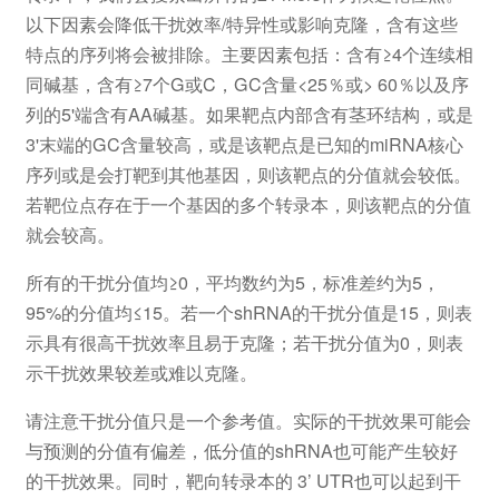
以下因素会降低干扰效率/特异性或影响克隆，含有这些
特点的序列将会被排除。主要因素包括：含有≥4个连续相
同碱基，含有≥7个G或C，GC含量<25％或> 60％以及序
列的5'端含有AA碱基。如果靶点内部含有茎环结构，或是
3'末端的GC含量较高，或是该靶点是已知的miRNA核心
序列或是会打靶到其他基因，则该靶点的分值就会较低。
若靶位点存在于一个基因的多个转录本，则该靶点的分值
就会较高。
所有的干扰分值均≥0，平均数约为5，标准差约为5，
95%的分值均≤15。若一个shRNA的干扰分值是15，则表
示具有很高干扰效率且易于克隆；若干扰分值为0，则表
示干扰效果较差或难以克隆。
请注意干扰分值只是一个参考值。实际的干扰效果可能会
与预测的分值有偏差，低分值的shRNA也可能产生较好
的干扰效果。同时，靶向转录本的 3’ UTR也可以起到干