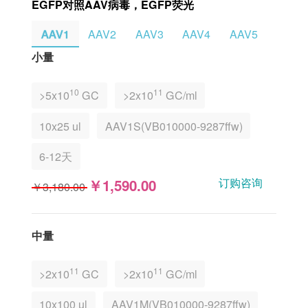
EGFP对照AAV病毒，EGFP荧光
AAV1
AAV2
AAV3
AAV4
AAV5
AAV6
⼩量
10
11
>5x10
GC
>2x10
GC/ml
10x25 ul
AAV1S(VB010000-9287ffw)
6-12天
订购咨询
￥1,590.00
￥3,180.00
中量
11
11
>2x10
GC
>2x10
GC/ml
10x100 ul
AAV1M(VB010000-9287ffw)