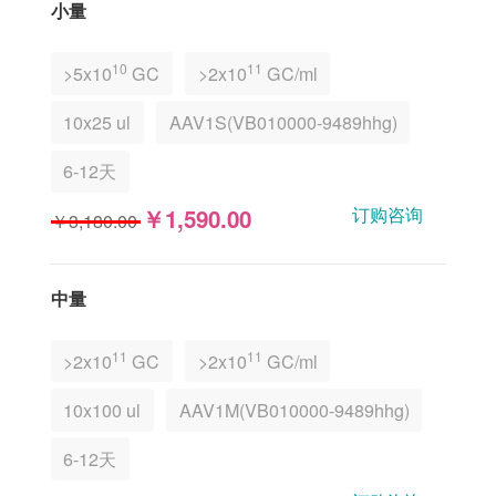
⼩量
10
11
>5x10
GC
>2x10
GC/ml
10x25 ul
AAV1S(VB010000-9489hhg)
6-12天
订购咨询
￥1,590.00
￥3,180.00
中量
11
11
>2x10
GC
>2x10
GC/ml
10x100 ul
AAV1M(VB010000-9489hhg)
6-12天