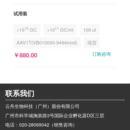
试用装
10
11
>10
GC
>10
GC/ml
100 ul
AAV1T(VB010000-9494mnd)
现货
订购咨询
￥880.00
联系我们
云舟生物科技（广州）股份有限公司
广州市科学城掬泉路3号国际企业孵化器D区三层
电话：
020-28069042（销售咨询）