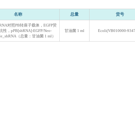
名称
总量
货号
e shRNA对照PB转座子载体，EGFP荧
性，pPB[shRNA]-EGFP/Neo-
甘油菌 1 ml
Ecoli(VB010000-9347
mble_shRNA（总量：甘油菌 1 ml）