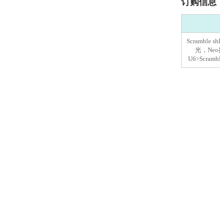
订购信息
Scrambl
光，Neo抗
U6>Scra