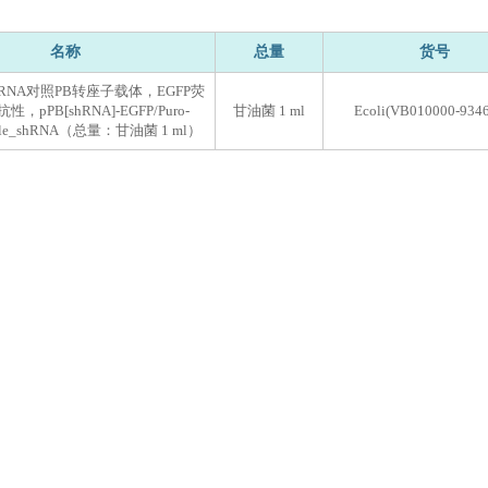
名称
总量
货号
e shRNA对照PB转座子载体，EGFP荧
性，pPB[shRNA]-EGFP/Puro-
甘油菌 1 ml
Ecoli(VB010000-9346
mble_shRNA（总量：甘油菌 1 ml）