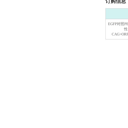
订购信息
EGFP对照P
性，
CAG>OR