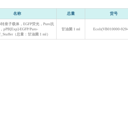
名称
总量
货号
B转座子载体，EGFP荧光，Puro抗
pPB[Exp]-EGFP/Puro-
甘油菌 1 ml
Ecoli(VB010000-9294
F_Stuffer（总量：甘油菌 1 ml）