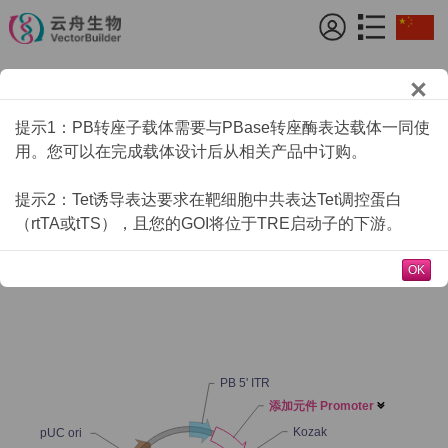
载体设计
提示1：PB转座子载体需要与PBase转座酶表达载体一同使
Tet调控转录因子表达PB转座子载体
指南
>>
用。您可以在完成载体设计后从相关产品中订购。
提示2：Tet诱导表达要求在靶细胞中共表达Tet调控蛋白
选择ORF个数
（rtTA或tTS），且您的GOI将位于TRE启动子的下游。
1
2
3
4
OK
PB 5' ITR
添加元件 Promoter

Kozak
pUC ori