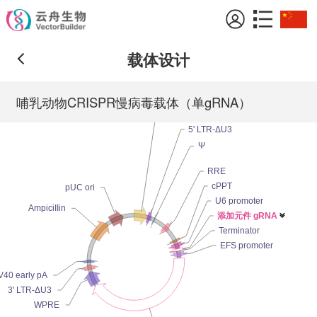
载体设计
哺乳动物CRISPR慢病毒载体（单gRNA）
CMV promoter
5' LTR-ΔU3
Ψ
RRE
cPPT
pUC ori
U6 promoter
AmpiciIIin
添加元件 gRNA

Terminator
EFS promoter
V40 early pA
3' LTR-ΔU3
WPRE