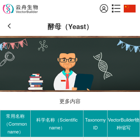
酵母（Yeast）
更多内容
常用名称
科学名称（Scientific
Taxonomy
VectorBuilder物
（Common
name）
ID
种缩写
name）