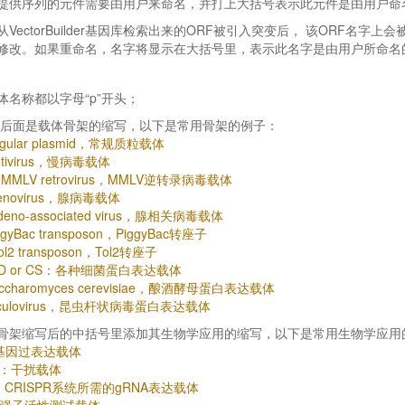
提供序列的元件需要由用户来命名，并打上大括号表示此元件是由用户命
从VectorBuilder基因库检索出来的ORF被引入突变后， 该ORF名
修改。如果重命名，名字将显示在大括号里，表示此名字是由用户所命名
体名称都以字母“p”开头；
字母后面是载体骨架的缩写，以下是常用骨架的例子：
egular plasmid，常规质粒载体
entivirus，慢病毒载体
 MMLV retrovirus，MMLV逆转录病毒载体
denovirus，腺病毒载体
Adeno-associated virus，腺相关病毒载体
iggyBac transposon，PiggyBac转座子
Tol2 transposon，Tol2转座子
BAD or CS：各种细菌蛋白表达载体
accharomyces cerevisiae，酿酒酵母蛋白表达载体
Baculovirus，昆虫杆状病毒蛋白表达载体
骨架缩写后的中括号里添加其生物学应用的缩写，以下是常用生物学应用
：基因过表达载体
A：干扰载体
：CRISPR系统所需的gRNA表达载体