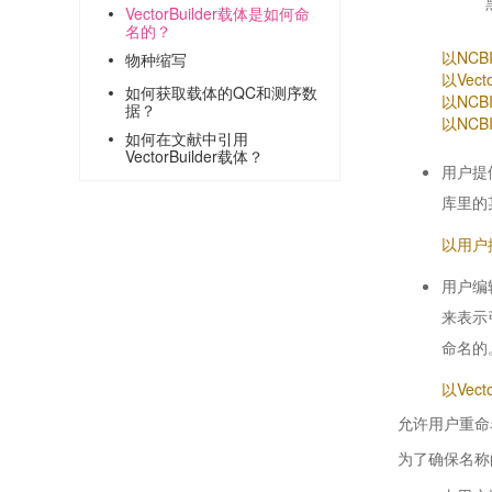
VectorBuilder载体是如何命
名的？
以NCB
物种缩写
以Vec
如何获取载体的QC和测序数
以NCB
据？
以NCBI
如何在文献中引用
VectorBuilder载体？
用户提
库里的
以用户
用户编辑
来表示
命名的
以Vec
允许用户重命
为了确保名称