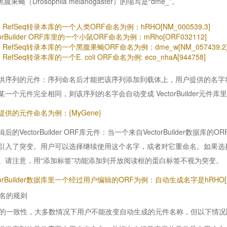
黑腹果蝇（Drosophila melanogaster）的缩写是“dme_”。
I RefSeq转录本库的一个人类ORF命名为例：hRHO[NM_000539.3]
torBuilder ORF库里的一个小鼠ORF命名为例：mRho[ORF032112]
I RefSeq转录本库的一个黑腹果蝇ORF命名为例：dme_w[NM_057439.2
 RefSeq转录本库的一个E. coli ORF命名为例: eco_nhaA[944758]
供序列的元件：序列命名后才能把该序列添加到载体上，用户提供的名字将显示在
某一个元件完全相同，则该序列的名字会自动变成 VectorBuilder元件库
提供的元件命名为例：{MyGene}
后的VectorBuilder ORF库元件：当一个来自VectorBuilder
引入了突变。用户可以选择继续使用这个名字，或者对它重命名。如果选
。请注意，用“添加标签”功能添加到开放阅读框的蛋白标签不视为突变。
torBuilder数据库里一个经过用户编辑的ORF为例：自动生成名字是hRHO[NM
名的规则
的一致性，大多数情况下用户不能改变自动生成的元件名称，但以下情况