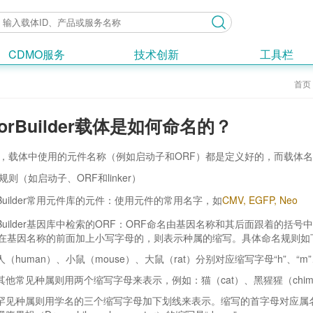
CDMO服务
技术创新
工具栏
首页
torBuilder载体是如何命名的？
，载体中使用的元件名称（例如启动子和ORF）都是定义好的，而载体
则（如启动子、ORF和linker）
orBuilder常用元件库的元件：使用元件的常用名字，如
CMV, EGFP, Neo
orBuilder基因库中检索的ORF：ORF命名由基因名称和其后面跟着的括号中的Re
。在基因名称的前面加上小写字母的，则表示种属的缩写。具体命名规则如
人（human）、小鼠（mouse）、大鼠（rat）分别对应缩写字母“h”、“m”、
其他常见种属则用两个缩写字母来表示，例如：猫（cat）、黑猩猩（chimpanz
罕见种属则用学名的三个缩写字母加下划线来表示。缩写的首字母对应属