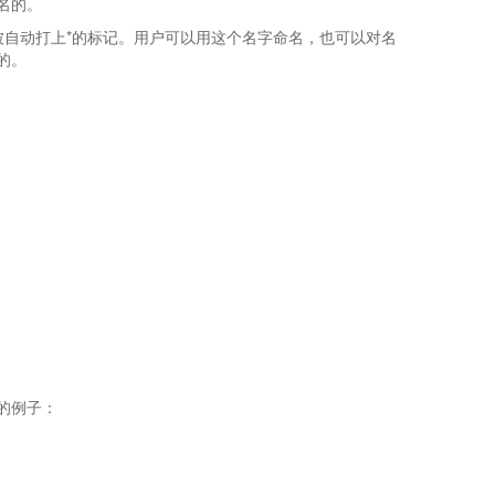
名的。
字上会被自动打上*的标记。用户可以用这个名字命名，也可以对名
的。
的例子：