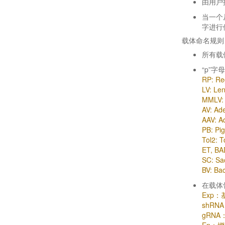
由用户
当一个
字进行
载体命名规则
所有载
“p”
RP: R
LV: L
MMLV:
AV: A
AAV: 
PB: P
Tol2: 
ET, 
SC: S
BV: 
在载体
Exp
shRN
gRNA