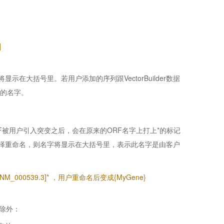
]
大括号里。若用户添加的序列跟VectorBuilder数据
里的名字。
数据库的ORF被用户引入突变之后，会在原来的ORF名字上打上*的标记
择重命名，则名字将显示在大括号里，表示此名字是由客户
_000539.3]* ，用户重命名后变成{MyGene}
除外：