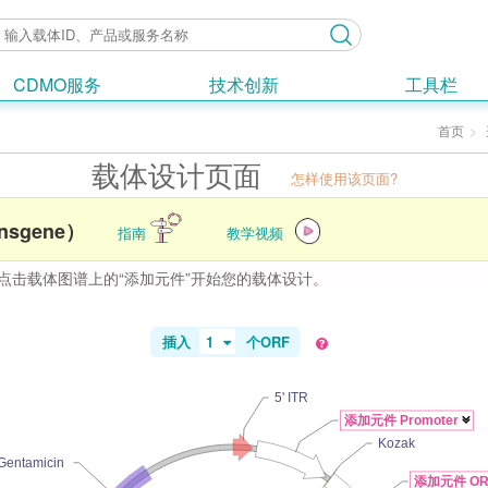
CDMO服务
技术创新
工具栏
首页
载体设计页面
怎样使用该页面?
nsgene）
指南
教学视频
点击载体图谱上的“添加元件”开始您的载体设计。
插入
1
个
ORF
5' ITR
添加元件 Promoter

Kozak
Gentamicin
添加元件 OR