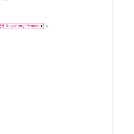
✕
 Regulatory Element

A