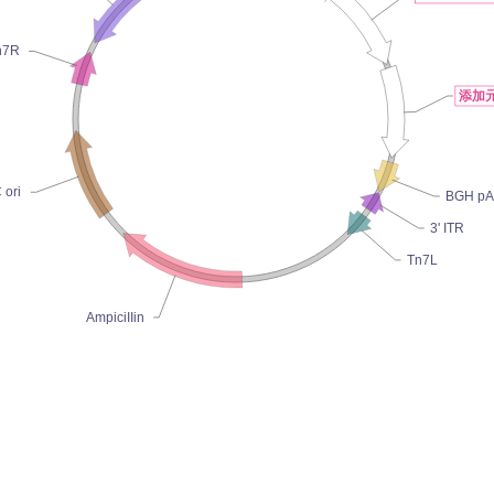
n7R
添加元件
 ori
BGH p
3' ITR
Tn7L
AmpiciIIin