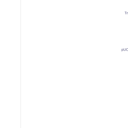
T
pUC