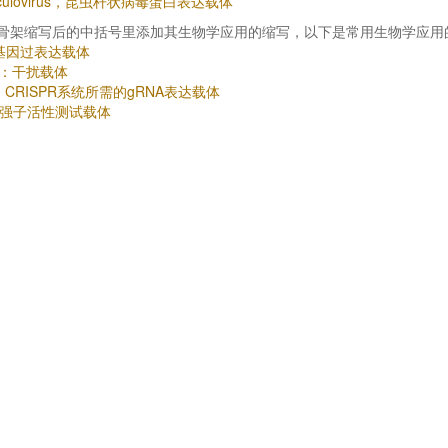
Baculovirus，昆虫杆状病毒蛋白表达载体
骨架缩写后的中括号里添加其生物学应用的缩写，以下是常用生物学应用
：基因过表达载体
A：干扰载体
：CRISPR系统所需的gRNA表达载体
增强子活性测试载体