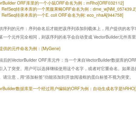
torBuilder ORF库里的一个小鼠ORF命名为例：mRho[ORF032112]
I RefSeq转录本库的一个黑腹果蝇ORF命名为例：dme_w[NM_057439.2
 RefSeq转录本库的一个E. coli ORF命名为例: eco_nhaA[944758]
供序列的元件：序列命名后才能把该序列添加到载体上，用户提供的名字将显示在
某一个元件完全相同，则该序列的名字会自动变成 VectorBuilder元件库
提供的元件命名为例：{MyGene}
后的VectorBuilder ORF库元件：当一个来自VectorBuilder
引入了突变。用户可以选择继续使用这个名字，或者对它重命名。如果选
。请注意，用“添加标签”功能添加到开放阅读框的蛋白标签不视为突变。
torBuilder数据库里一个经过用户编辑的ORF为例：自动生成名字是hRHO[NM