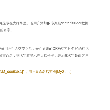
]
大括号里。若用户添加的序列跟VectorBuilder数据
里的名字。
数据库的ORF被用户引入突变之后，会在原来的ORF名字上打上*的标记
择重命名，则名字将显示在大括号里，表示此名字是由客户
_000539.3]* ，用户重命名后变成{MyGene}