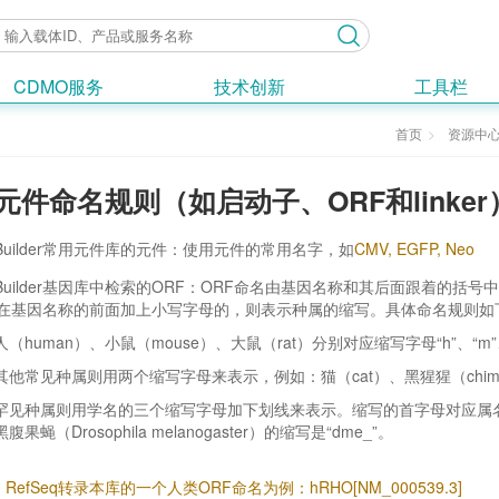
CDMO服务
技术创新
工具栏
首页
资源中
元件命名规则（如启动子、ORF和linker
orBuilder常用元件库的元件：使用元件的常用名字，如
CMV, EGFP, Neo
orBuilder基因库中检索的ORF：ORF命名由基因名称和其后面跟着的括号中的Re
。在基因名称的前面加上小写字母的，则表示种属的缩写。具体命名规则如
人（human）、小鼠（mouse）、大鼠（rat）分别对应缩写字母“h”、“m”、
其他常见种属则用两个缩写字母来表示，例如：猫（cat）、黑猩猩（chimpanz
罕见种属则用学名的三个缩写字母加下划线来表示。缩写的首字母对应属
黑腹果蝇（Drosophila melanogaster）的缩写是“dme_”。
I RefSeq转录本库的一个人类ORF命名为例：hRHO[NM_000539.3]