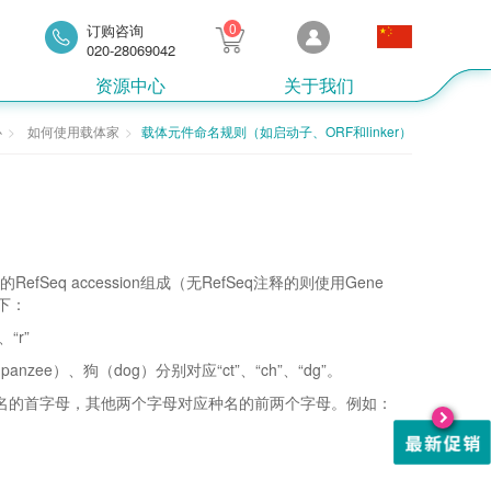
0
订购咨询
020-28069042
资源中心
关于我们
心
如何使用载体家
载体元件命名规则（如启动子、ORF和linker）
）
fSeq accession组成（无RefSeq注释的则使用Gene
下：
“r”
ee）、狗（dog）分别对应“ct”、“ch”、“dg”。
名的首字母，其他两个字母对应种名的前两个字母。例如：