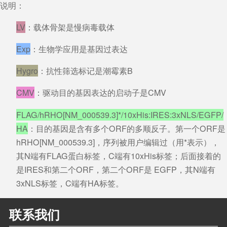
说明：
LV
：载体骨架是慢病毒载体
Exp
：生物学应用是基因过表达
Hygro
：抗性筛选标记是潮霉素B
CMV
：驱动目的基因表达的启动子是CMV
FLAG/hRHO[NM_000539.3]*/10xHis:IRES:3xNLS/EGFP/
HA
：目的基因是含有多个ORF的多顺反子。第一个ORF是
hRHO[NM_000539.3]，序列被用户编辑过（用*表示），
其N端有FLAG蛋白标签，C端有10xHis标签；后面接着的
是IRES和第二个ORF，第二个ORF是 EGFP，其N端有
3xNLS标签，C端有HA标签。
联系我们