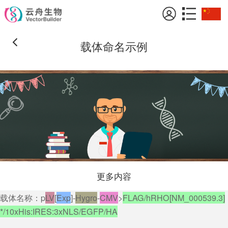
载体命名示例
更多内容
载体名称：p
LV
[
Exp
]-
Hygro
-
CMV
>
FLAG/hRHO[NM_000539.3]
*/10xHis:IRES:3xNLS/EGFP/HA