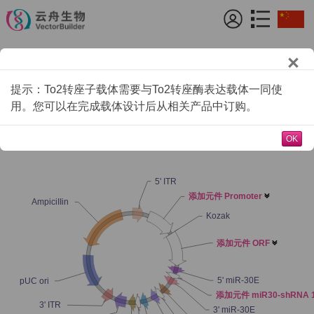
载体设计
提示：To2转座子载体需要与To2转座酶表达载体一同使
哺乳动物三miR30-shRNA干扰Tol2载体
用。您可以在完成载体设计后从相关产品中订购。
OK
5' ITR
添加元件 Promoter

AmpiciIIin
Kozak
添加元件 ORF

5' miR-30E
pUC ori
添加元件 miR30-shRNA 
3' ITR
3' miR-30E