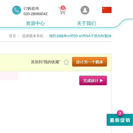
0
订购咨询
020-28069042
资源中心
关于我们
首页
选择载体系统
哺乳动物单miR30-shRNA干扰AAV载体
添加到“我的收藏”
设计另一个载体
完成设计