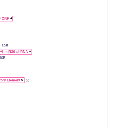
 ORF

R-30E
 miR30-shRNA

-30E
✕
ory Element
